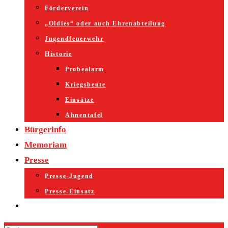
Förderverein
„Oldies“ oder auch Ehrenabteilung
Jugendfeuerwehr
Historie
Probealarm
Kriegsbeute
Einsätze
Ahnentafel
Bürgerinfo
Memoriam
Presse
Presse-Jugend
Presse-Einsatz
Website-
Suche