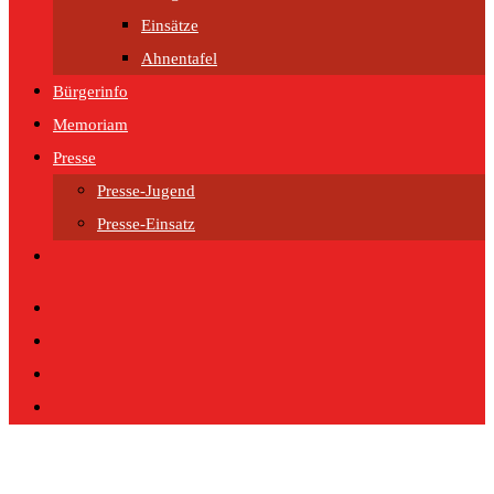
Einsätze
Ahnentafel
Bürgerinfo
Memoriam
Presse
Presse-Jugend
Presse-Einsatz
Website-
Suche
umschalten