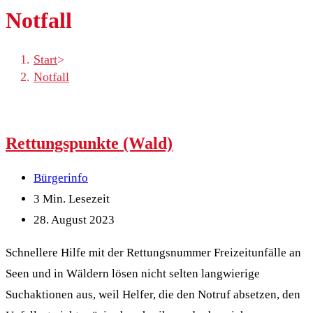
Notfall
Start
>
Notfall
Rettungspunkte (Wald)
Beitrags-
Bürgerinfo
Kategorie:
Lesedauer:
3 Min. Lesezeit
Beitrag
28. August 2023
zuletzt
Schnellere Hilfe mit der Rettungsnummer Freizeitunfälle an
geändert
Seen und in Wäldern lösen nicht selten langwierige
am:
Suchaktionen aus, weil Helfer, die den Notruf absetzen, den