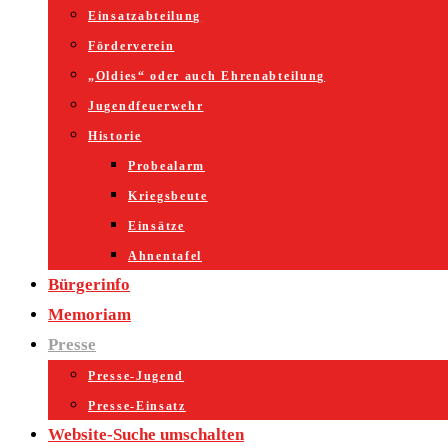
Einsatzabteilung
Förderverein
„Oldies“ oder auch Ehrenabteilung
Jugendfeuerwehr
Historie
Probealarm
Kriegsbeute
Einsätze
Ahnentafel
Bürgerinfo
Memoriam
Presse
Presse-Jugend
Presse-Einsatz
Website-Suche umschalten