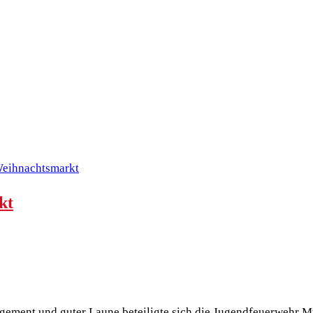
kt
gement und guter Laune beteiligte sich die Jugendfeuerwehr M