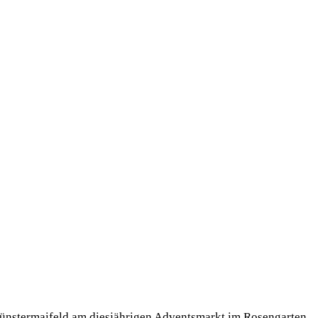
ünstermaifeld am diesjährigen Adventsmarkt im Rosengarten.