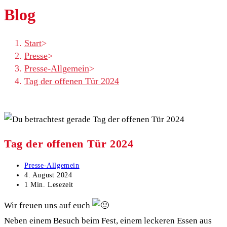
Blog
Start
>
Presse
>
Presse-Allgemein
>
Tag der offenen Tür 2024
Tag der offenen Tür 2024
Beitrags-
Presse-Allgemein
Kategorie:
Beitrag
4. August 2024
zuletzt
Lesedauer:
1 Min. Lesezeit
geändert
am:
Wir freuen uns auf euch
Neben einem Besuch beim Fest, einem leckeren Essen aus