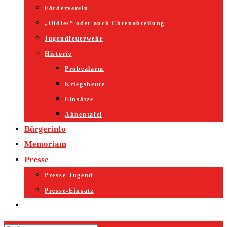
Förderverein
„Oldies“ oder auch Ehrenabteilung
Jugendfeuerwehr
Historie
Probealarm
Kriegsbeute
Einsätze
Ahnentafel
Bürgerinfo
Memoriam
Presse
Presse-Jugend
Presse-Einsatz
Website-
Suche