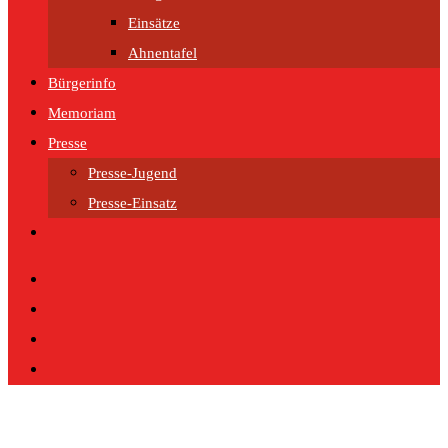
Einsätze
Ahnentafel
Bürgerinfo
Memoriam
Presse
Presse-Jugend
Presse-Einsatz
Website-
Suche
umschalten