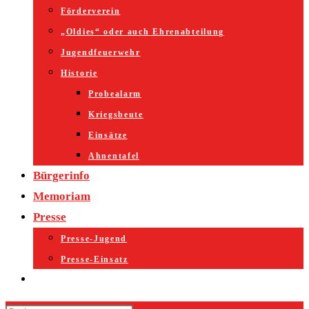
Förderverein
„Oldies“ oder auch Ehrenabteilung
Jugendfeuerwehr
Historie
Probealarm
Kriegsbeute
Einsätze
Ahnentafel
Bürgerinfo
Memoriam
Presse
Presse-Jugend
Presse-Einsatz
Website-
Suche