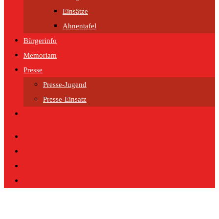
Einsätze
Ahnentafel
Bürgerinfo
Memoriam
Presse
Presse-Jugend
Presse-Einsatz
Website-
Suche
umschalten