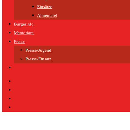
Einsätze
Ahnentafel
Bürgerinfo
Memoriam
Presse
Presse-Jugend
Presse-Einsatz
Website-
Suche
umschalten