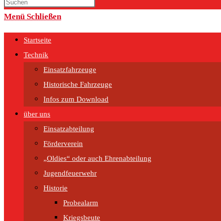
umschalten
Menü
Schließen
Startseite
Technik
Einsatzfahrzeuge
Historische Fahrzeuge
Infos zum Download
über uns
Einsatzabteilung
Förderverein
„Oldies“ oder auch Ehrenabteilung
Jugendfeuerwehr
Historie
Probealarm
Kriegsbeute