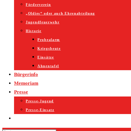
Förderverein
„Oldies“ oder auch Ehrenabteilung
Jugendfeuerwehr
Historie
Probealarm
Kriegsbeute
Einsätze
Ahnentafel
Bürgerinfo
Memoriam
Presse
Presse-Jugend
Presse-Einsatz
Website-
Suche