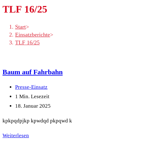
TLF 16/25
Start
>
Einsatzberichte
>
TLF 16/25
Baum auf Fahrbahn
Beitrags-
Presse-Einsatz
Kategorie:
Lesedauer:
1 Min. Lesezeit
Beitrag
18. Januar 2025
zuletzt
kpkpqdpjkp kpwdqd pkpqwd k
geändert
am:
Baum
Weiterlesen