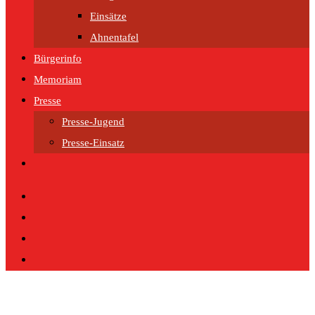
Einsätze
Ahnentafel
Bürgerinfo
Memoriam
Presse
Presse-Jugend
Presse-Einsatz
Website-
Suche
umschalten