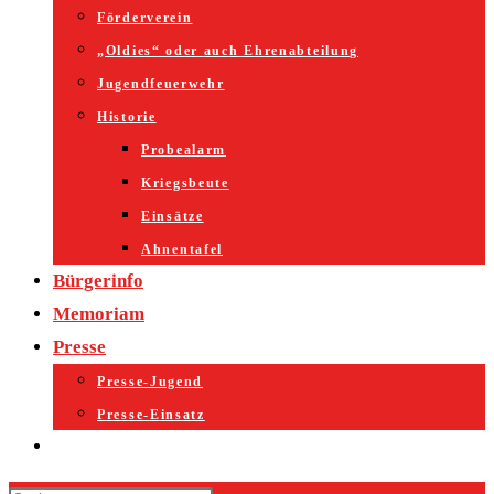
Förderverein
„Oldies“ oder auch Ehrenabteilung
Jugendfeuerwehr
Historie
Probealarm
Kriegsbeute
Einsätze
Ahnentafel
Bürgerinfo
Memoriam
Presse
Presse-Jugend
Presse-Einsatz
Website-
Suche