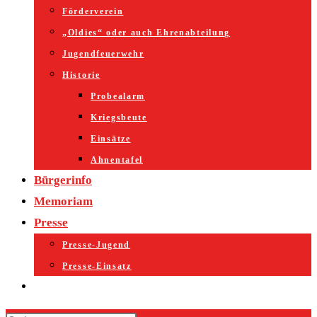
Förderverein
„Oldies“ oder auch Ehrenabteilung
Jugendfeuerwehr
Historie
Probealarm
Kriegsbeute
Einsätze
Ahnentafel
Bürgerinfo
Memoriam
Presse
Presse-Jugend
Presse-Einsatz
Website-
Suche