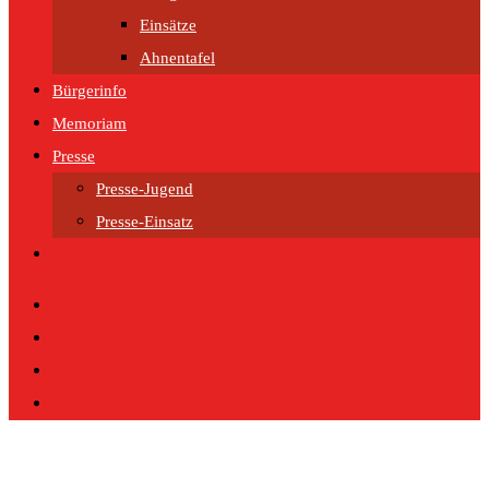
Einsätze
Ahnentafel
Bürgerinfo
Memoriam
Presse
Presse-Jugend
Presse-Einsatz
Website-
Suche
umschalten