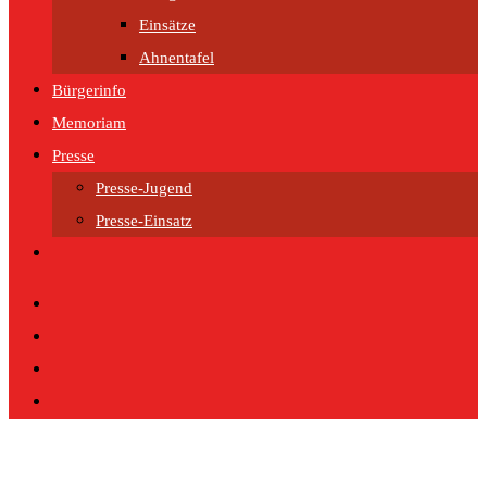
Einsätze
Ahnentafel
Bürgerinfo
Memoriam
Presse
Presse-Jugend
Presse-Einsatz
Website-
Suche
umschalten