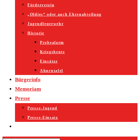
Förderverein
„Oldies“ oder auch Ehrenabteilung
Jugendfeuerwehr
Historie
Probealarm
Kriegsbeute
Einsätze
Ahnentafel
Bürgerinfo
Memoriam
Presse
Presse-Jugend
Presse-Einsatz
Website-
Suche