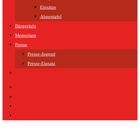
Einsätze
Ahnentafel
Bürgerinfo
Memoriam
Presse
Presse-Jugend
Presse-Einsatz
Website-
Suche
umschalten