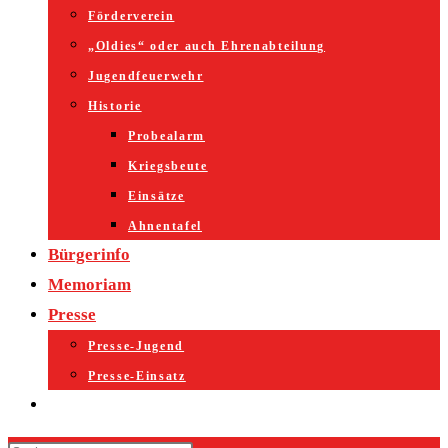
Förderverein
„Oldies“ oder auch Ehrenabteilung
Jugendfeuerwehr
Historie
Probealarm
Kriegsbeute
Einsätze
Ahnentafel
Bürgerinfo
Memoriam
Presse
Presse-Jugend
Presse-Einsatz
Website-
Suche