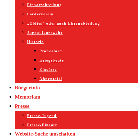
Einsatzabteilung
Förderverein
„Oldies“ oder auch Ehrenabteilung
Jugendfeuerwehr
Historie
Probealarm
Kriegsbeute
Einsätze
Ahnentafel
Bürgerinfo
Memoriam
Presse
Presse-Jugend
Presse-Einsatz
Website-Suche umschalten