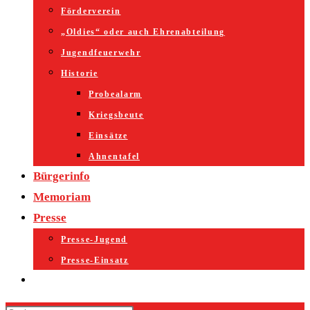
Förderverein
„Oldies“ oder auch Ehrenabteilung
Jugendfeuerwehr
Historie
Probealarm
Kriegsbeute
Einsätze
Ahnentafel
Bürgerinfo
Memoriam
Presse
Presse-Jugend
Presse-Einsatz
Website-
Suche