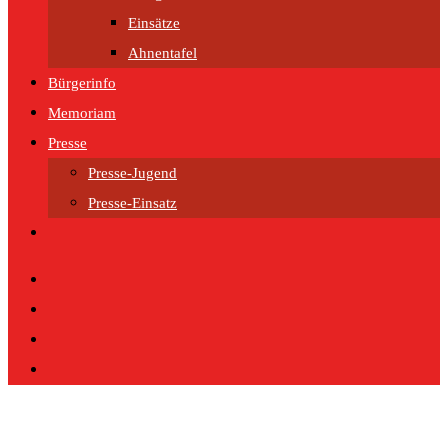
Einsätze
Ahnentafel
Bürgerinfo
Memoriam
Presse
Presse-Jugend
Presse-Einsatz
Website-
Suche
umschalten